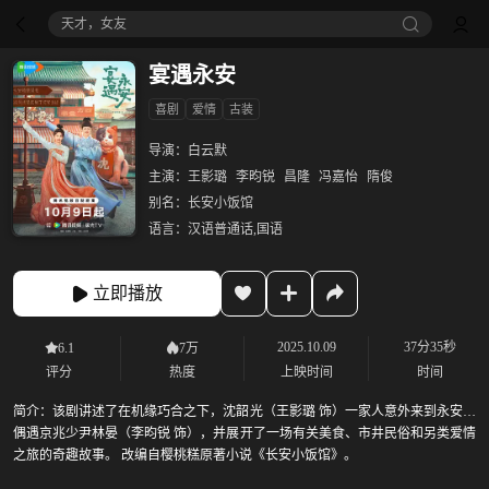
天才，女友
宴遇永安
喜剧
爱情
古装
导演：
白云默
主演：
王影璐
李昀锐
昌隆
冯嘉怡
隋俊
别名：
长安小饭馆
语言：
汉语普通话,国语
立即播放
2025.10.09
37分35秒
6.1
7万
评分
热度
上映时间
时间
简介：
该剧讲述了在机缘巧合之下，沈韶光（王影璐 饰）一家人意外来到永安城
偶遇京兆少尹林晏（李昀锐 饰），并展开了一场有关美食、市井民俗和另类爱情
之旅的奇趣故事。 改编自樱桃糕原著小说《长安小饭馆》。