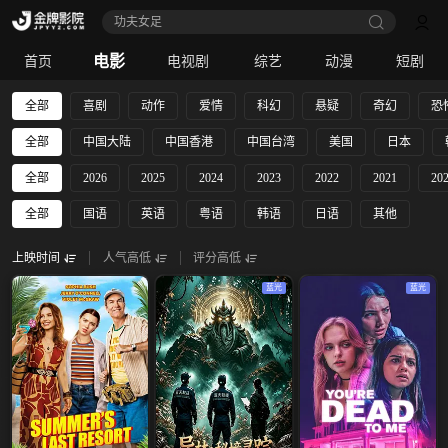
天才，女友
电影
首页
电视剧
综艺
动漫
短剧
全部
喜剧
动作
爱情
科幻
悬疑
奇幻
恐
全部
中国大陆
中国香港
中国台湾
美国
日本
全部
2026
2025
2024
2023
2022
2021
20
全部
国语
英语
粤语
韩语
日语
其他
上映时间
人气高低
评分高低
蓝光
蓝光