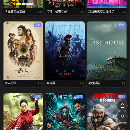
消暑胜地反击战
异林：秘境寻踪
对我来说你已经死了
6.0
6.0
6.1
蓝光
蓝光
痴人唱颂
奥德赛
最后孤屋
5.9
7.6
5.9
蓝光
蓝光
蓝光