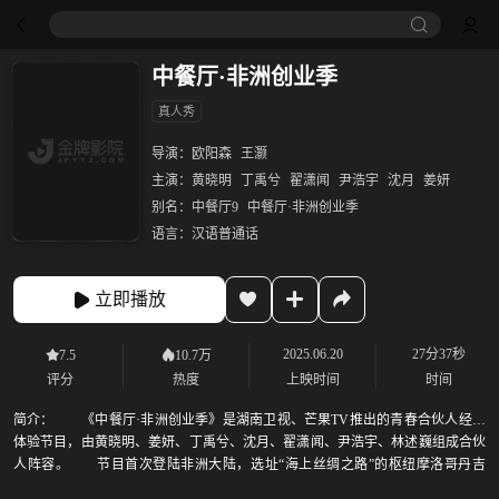
中餐厅·非洲创业季
真人秀
导演：
欧阳森
王灏
主演：
黄晓明
丁禹兮
翟潇闻
尹浩宇
沈月
姜妍
别名：
中餐厅9
中餐厅·非洲创业季
语言：
汉语普通话
立即播放
2025.06.20
27分37秒
7.5
10.7万
评分
热度
上映时间
时间
简介：
《中餐厅·非洲创业季》是湖南卫视、芒果TV推出的青春合伙人经营
体验节目，由黄晓明、姜妍、丁禹兮、沈月、翟潇闻、尹浩宇、林述巍组成合伙
人阵容。 节目首次登陆非洲大陆，选址“海上丝绸之路”的枢纽摩洛哥丹吉
尔，以中华美食为媒，开启中非文化交流的新篇章，将开创传统与现代交融的中