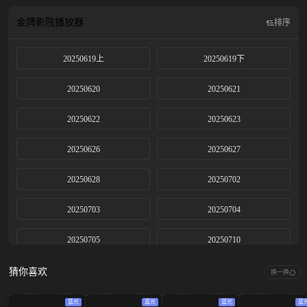
式餐饮新范式，让东方美食故事唤起世界共鸣，共赴这场横跨亚非大陆的夏日美
食奇遇之旅
金牌影院
播放器
排序
20250619上
20250619下
20250620
20250621
20250622
20250623
20250626
20250627
20250628
20250702
20250703
20250704
20250705
20250710
20250711上
20250711下
猜你喜欢
换一换
20250712
20250717
蓝光
蓝光
蓝光
蓝