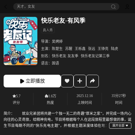
天才，女友
快乐老友·有风季
真人秀
导演：
吴娉婷
主演：
陈楚生
苏醒
王栎鑫
张远
王铮亮
陆虎
别名：
快乐老友·友友季
快乐老友记第三季
语言：
国语
立即播放
2025.12.16
35分27秒
5.7
1.6万
评分
热度
上映时间
时间
简介：
就业兄弟团将共建一个独一无二的奇趣“厚米之家”，并完成一场内心
向往的心灵奇旅，给精神充电。节目将根据每个人在这段旅程里最想做的事，诞
生节目每期不同的“快乐充电主题”，并根据主题深度体验在地文
化，包括非遗/音乐/艺术/美食/美景/节日等，和全国观众一起充满快乐的能量，度