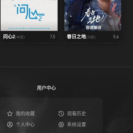
问心2
春日之地
7.5
5.6
(40全)
(24全)
用户中心
我的收藏
观看历史
个人中心
系统设置