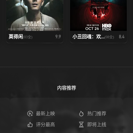
莫得闲
小丑回魂：欢...
9.9
8.4
(03全)
(08全)
内容推荐
最新上映
热门推荐
评分最高
即将上线