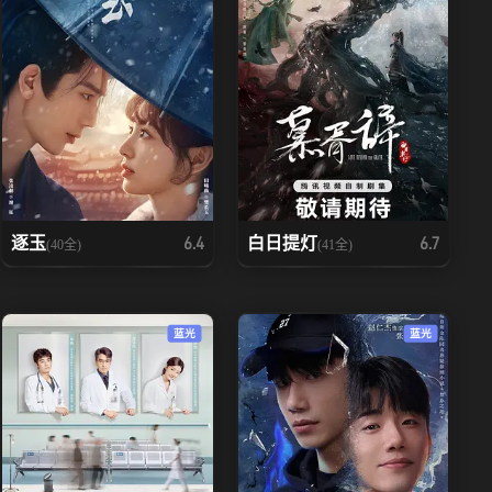
逐玉
白日提灯
6.4
6.7
(40全)
(41全)
蓝光
蓝光