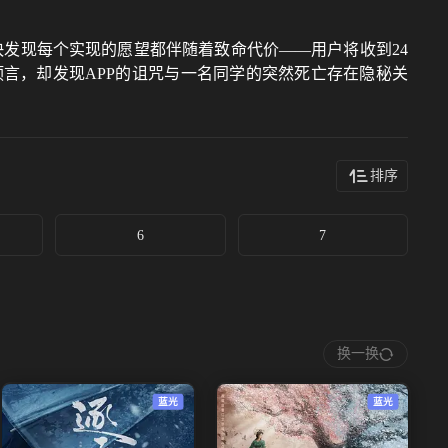
很快发现每个实现的愿望都伴随着致命代价——用户将收到24
言，却发现APP的诅咒与一名同学的突然死亡存在隐秘关
排序
6
7
换一换
蓝光
蓝光