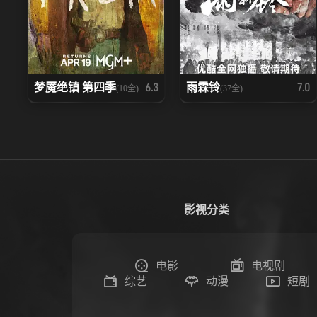
梦魇绝镇 第四季
雨霖铃
6.3
7.0
(10全)
(37全)
影视分类
电影
电视剧
综艺
动漫
短剧