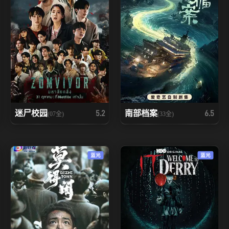
迷尸校园
南部档案
5.2
6.5
(07全)
(33全)
蓝光
蓝光