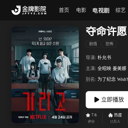
电视剧
首页
电影
综艺
夺命许愿
剧情
恐怖
导演:
朴允书
主演:
全昭映
姜美娜
别名:
为了纪念
Wish
立即播放
7.6
热度
评分
15万
人