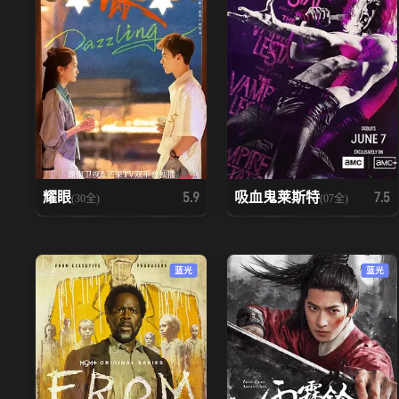
耀眼
吸血鬼莱斯特
5.9
7.5
(30全)
(07全)
蓝光
蓝光