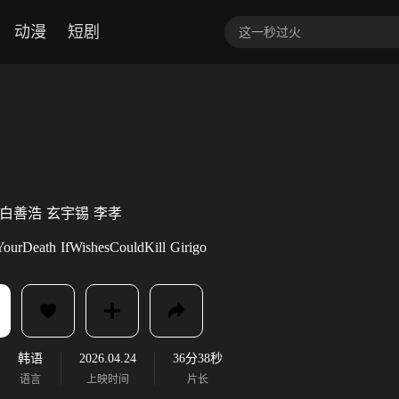
动漫
短剧
白善浩
玄宇锡
李孝
YourDeath
IfWishesCouldKill
Girigo
韩语
2026.04.24
36分38秒
语言
上映时间
片长