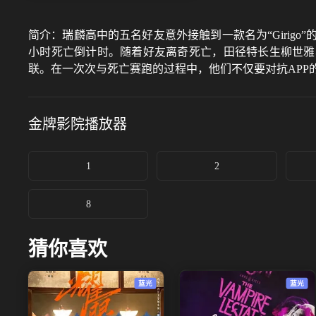
简介：
瑞麟高中的五名好友意外接触到一款名为“Girig
小时死亡倒计时。随着好友离奇死亡，田径特长生柳世雅
联。在一次次与死亡赛跑的过程中，他们不仅要对抗APP
金牌影院
播放器
1
2
8
猜你喜欢
蓝光
蓝光