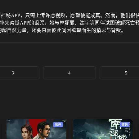
o”的神秘APP，只需上传许愿视频，愿望便能成真。然而，他们
率先察觉APP的诅咒，她与林娜丽、建宇等同伴试图破解死亡预
的超自然力量，还要直面彼此间因欲望而生的猜忌与背叛。
3
4
5
蓝光
蓝光