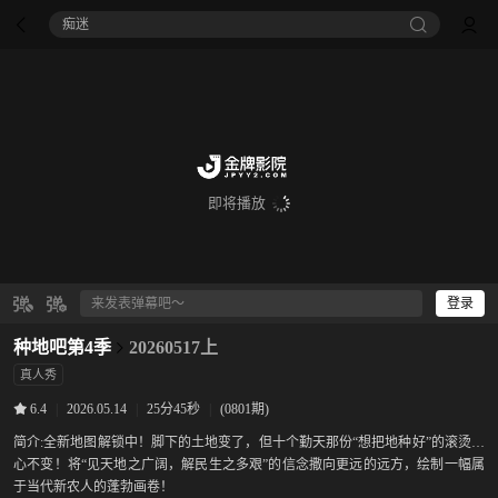
痴迷
即将播放
登录
种地吧第4季
20260517上
真人秀
|
2026.05.14
|
25分45秒
|
(0801期)
6.4
简介:
全新地图解锁中！脚下的土地变了，但十个勤天那份“想把地种好”的滚烫初
心不变！将“见天地之广阔，解民生之多艰”的信念撒向更远的远方，绘制一幅属
于当代新农人的蓬勃画卷！