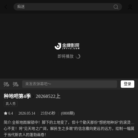
痴迷
即将播放
登录
种地吧第4季
20260522上
真人秀
|
2026.05.14
|
25分45秒
|
(0808期)
6.4
简介:
全新地图解锁中！脚下的土地变了，但十个勤天那份“想把地种好”的滚烫初
心不变！将“见天地之广阔，解民生之多艰”的信念撒向更远的远方，绘制一幅属
于当代新农人的蓬勃画卷！